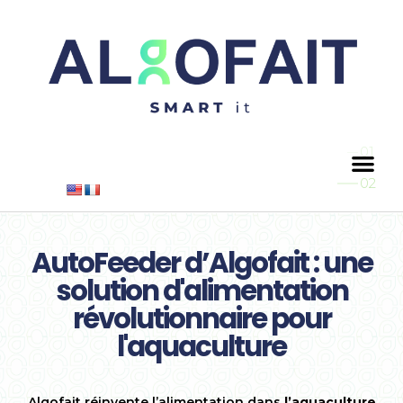
AIT
ALGOFAIT
ALIMENTATEUR
AutoFeeder d’Algofait : une
AUTOMATIQUE
solution d'alimentation
révolutionnaire pour
l'aquaculture
Algofait réinvente l’alimentation dans
l’aquaculture